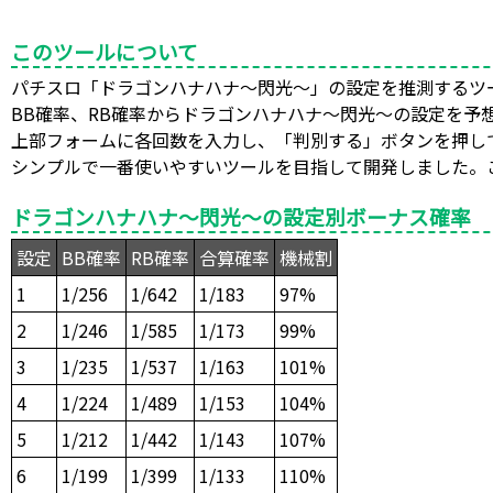
このツールについて
パチスロ「ドラゴンハナハナ～閃光～」の設定を推測するツ
BB確率、RB確率からドラゴンハナハナ～閃光～の設定を予
上部フォームに各回数を入力し、「判別する」ボタンを押し
シンプルで一番使いやすいツールを目指して開発しました。
ドラゴンハナハナ～閃光～の設定別ボーナス確率
設定
BB確率
RB確率
合算確率
機械割
1
1/256
1/642
1/183
97%
2
1/246
1/585
1/173
99%
3
1/235
1/537
1/163
101%
4
1/224
1/489
1/153
104%
5
1/212
1/442
1/143
107%
6
1/199
1/399
1/133
110%